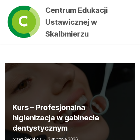
Centrum Edukacji
Przejdź
Ustawicznej w
do
treści
Skalbmierzu
Kurs – Profesjonalna
higienizacja w gabinecie
dentystycznym
przez
Redakcja
2 stycznia 2026