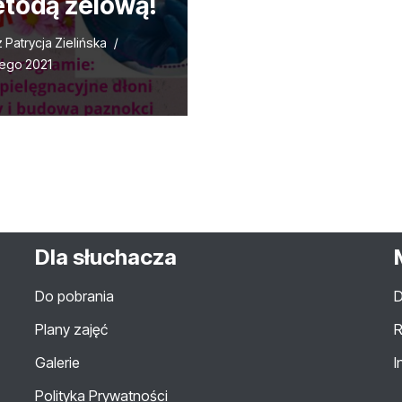
todą żelową!
z
Patrycja Zielińska
tego 2021
Dla słuchacza
Do pobrania
D
Plany zajęć
R
Galerie
I
Polityka Prywatności