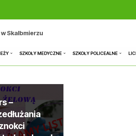
 w Skalbmierzu
IEŻY
SZKOŁY MEDYCZNE
SZKOŁY POLICEALNE
LI
rs –
zedłużania
znokci