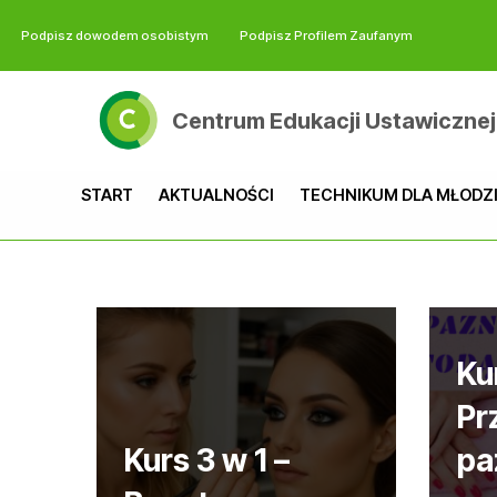
Podpisz dowodem osobistym
Podpisz Profilem Zaufanym
Przejdź
do
Centrum Edukacji Ustawicznej
treści
START
AKTUALNOŚCI
TECHNIKUM DLA MŁODZ
Ku
Pr
Kurs 3 w 1 –
pa