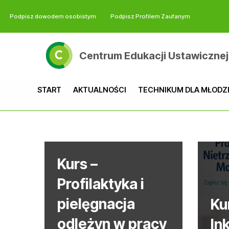
Podpisz dowodem osobistym
Podpisz Profilem Zaufanym
Przejdź
do
Centrum Edukacji Ustawicznej
treści
START
AKTUALNOŚCI
TECHNIKUM DLA MŁODZ
Kurs –
Profilaktyka i
pielęgnacja
Ku
odleżyn w pracy
In