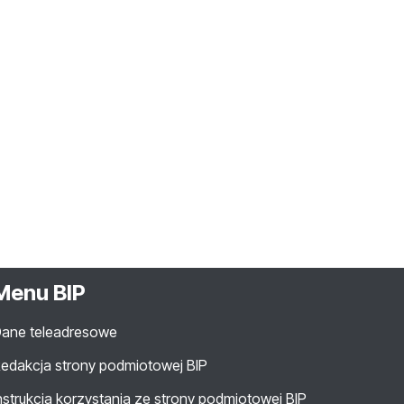
Menu BIP
ane teleadresowe
edakcja strony podmiotowej BIP
nstrukcja korzystania ze strony podmiotowej BIP