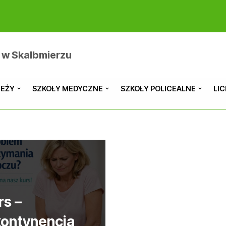
 w Skalbmierzu
IEŻY
SZKOŁY MEDYCZNE
SZKOŁY POLICEALNE
LI
rs –
kontynencja