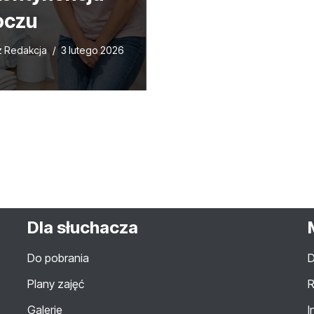
czu
z
Redakcja
3 lutego 2026
Dla słuchacza
Do pobrania
D
Plany zajęć
R
Galerie
I