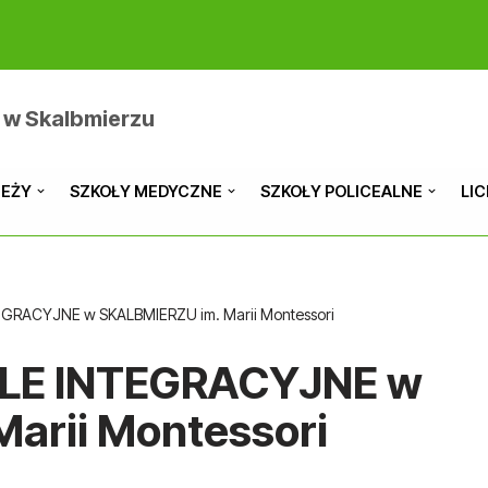
 w Skalbmierzu
IEŻY
SZKOŁY MEDYCZNE
SZKOŁY POLICEALNE
LI
RACYJNE w SKALBMIERZU im. Marii Montessori
LE INTEGRACYJNE w
arii Montessori