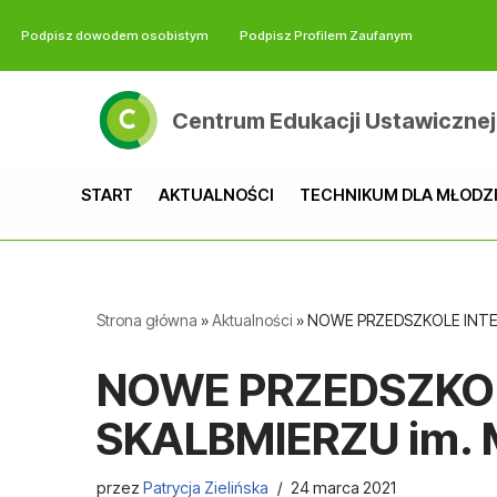
Podpisz dowodem osobistym
Podpisz Profilem Zaufanym
Przejdź
do
Centrum Edukacji Ustawicznej
treści
START
AKTUALNOŚCI
TECHNIKUM DLA MŁODZ
Strona główna
»
Aktualności
»
NOWE PRZEDSZKOLE INTEG
NOWE PRZEDSZKO
SKALBMIERZU im. M
przez
Patrycja Zielińska
24 marca 2021