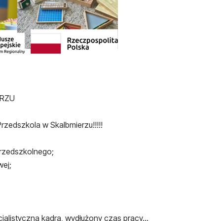
ERZU
zedszkola w Skalbmierzu!!!!!
rzedszkolnego;
wej;
jalistyczna kadra, wydłużony czas pracy…